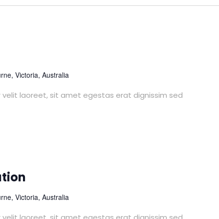
m
ne, Victoria, Australia
 velit laoreet, sit amet egestas erat dignissim sed
m
tion
ne, Victoria, Australia
 velit laoreet, sit amet egestas erat dignissim sed