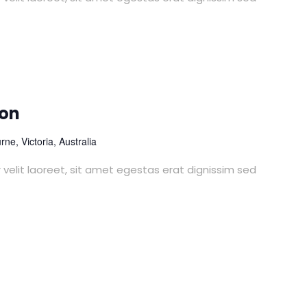
ion
ne, Victoria, Australia
 velit laoreet, sit amet egestas erat dignissim sed
m